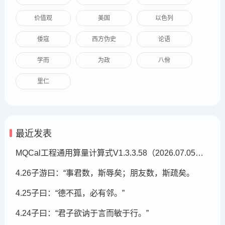
价值观
美国
以色列
倭寇
西方伪史
论语
学而
为政
八佾
里仁
最近发表
MQCal工程通用算量计算式V1.3.3.58（2026.07.05发布）
4.26子游曰：“事君数，斯辱矣；朋友数，斯疏矣。
4.25子曰：“德不孤，必有邻。”
4.24子曰：“君子欲讷于言而敏于行。”