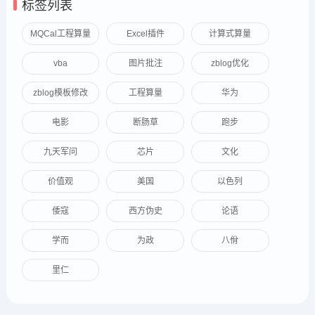
标签列表
MQCal工程算量
Excel插件
计算式算量
vba
图片批注
zblog优化
zblog模板修改
工程算量
华为
电影
断肠草
跑步
九天军问
芯片
文化
价值观
美国
以色列
倭寇
西方伪史
论语
学而
为政
八佾
里仁