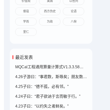
价值观
美国
以色列
倭寇
西方伪史
论语
学而
为政
八佾
里仁
最近发表
MQCal工程通用算量计算式V1.3.3.58（2026.07.05发布）
4.26子游曰：“事君数，斯辱矣；朋友数，斯疏矣。
4.25子曰：“德不孤，必有邻。”
4.24子曰：“君子欲讷于言而敏于行。”
4.23子曰：“以约失之者鲜矣。”