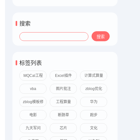
搜索
标签列表
MQCal工程
Excel插件
计算式算量
算量
vba
图片批注
zblog优化
zblog模板修
工程算量
华为
改
电影
断肠草
跑步
九天军问
芯片
文化