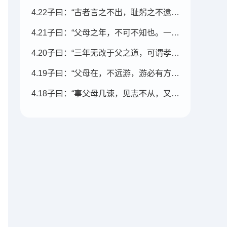
4.22子曰：“古者言之不出，耻躬之不逮也。
4.21子曰：“父母之年，不可不知也。一则以喜，一则以惧。
4.20子曰：“三年无改于父之道，可谓孝矣。”
4.19子曰：“父母在，不远游，游必有方。”
4.18子曰：“事父母几谏，见志不从，又敬不违，劳而不怨。”