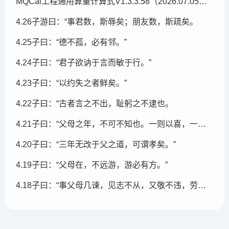
MQCal工程通用算量计算式V1.3.3.58（2026.07.05发布）
4.26子游曰：“事君数，斯辱矣；朋友数，斯疏矣。
4.25子曰：“德不孤，必有邻。”
4.24子曰：“君子欲讷于言而敏于行。”
4.23子曰：“以约失之者鲜矣。”
4.22子曰：“古者言之不出，耻躬之不逮也。
4.21子曰：“父母之年，不可不知也。一则以喜，一则以惧。
4.20子曰：“三年无改于父之道，可谓孝矣。”
4.19子曰：“父母在，不远游，游必有方。”
4.18子曰：“事父母几谏，见志不从，又敬不违，劳而不怨。”