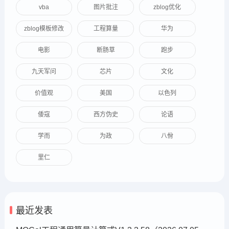
vba
图片批注
zblog优化
zblog模板修改
工程算量
华为
电影
断肠草
跑步
九天军问
芯片
文化
价值观
美国
以色列
倭寇
西方伪史
论语
学而
为政
八佾
里仁
最近发表