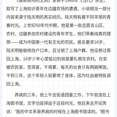
《桑那高地的太阳》发表于1986年《当代》杂志，
叙写了上海知识青年在边疆农场的遭遇，小说相当一部分
内容来源于陆天明的真实经历。陆天明有着不同寻常的青
春时光。上世纪50年代中期，他是第一批志愿去山区、
农村、边疆参加农村建设的青年学生，他们带着纯真的理
想——成为中国第一代有文化的农民。报名要求16岁，
陆天明偷偷修改户口本，且注销了上海户籍，他没想过再
回上海，14岁少年心里惦记的就是要扎根在农村。在安
徽农民家，苦得紧，干得累，每天的伙食只有两碗稀饭。
不到三年，这个年轻人就累垮了身体，因为吐血被特批调
回上海。
养病的三年，他上午去街道团委工作，下午就泡在上
海图书馆，文学功底得益于这段时光，他后来总开玩笑
说：“我的中文系是养病的时候在上海图书馆读的。”图书