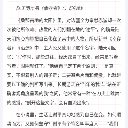
陆天明作品《幸存者》与《沿途》。
《桑那高地的太阳》里，对边疆全力奉献赤诚却一次
次被他所依赖、热爱的人们打翻在地的“谢平”，的确是陆
天明掏心掏肺把自己化在了其中的人物，所以新书《幸存
者》《沿途》中，主人公又使用了这个名字。陆天明回
忆：“写作时，那些过往、经历都冒了出来，经常是写着
写着，眼圈就红了。”他给自己定下两个原则：一是真
实，不跟着别人的调子走；二要避免片面和偏激，也就是
要以正确的判断写出来。长期游走在“当年的我”与“站在正
确客观角度呈现的我”之间，他常常有一种“在刀尖上跳舞”
的感觉，“剖开这些文字，会有血流出来”。
在小说里，生活让谢平真切地感到自己在变。如何顺
势而为，又如何坚守？谢平有个笔名叫半度人——“我们