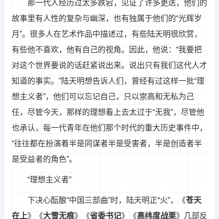
那一代人经历过太多跌宕，见证了许多更迭，他们的
故事里有人性的复杂与幽深，也有独属于他们的“光辉岁
月”。很多人在艺术作品中描述过，有些陆天明很欣赏，
有些他不喜欢，他有自己的视角。因此，他说：“我要把
对这个世界要说的话赶紧说出来。说出只有我们这代人才
知道的事实。”陆天明想告诉人们，曾经有过这样一批“理
想主义者”，他们可以忘记自己，只以崇高和无私为己
任，尽管今天，那样的理想看上去太过于“无我”，尽管他
也承认，每一代青年在他们那个时代的重大历史事件中，
“往往都在扮演着半是同谋者半是受害者，半是创造者半
是受益者的角色”。
“理想主义者”
下决心酝酿“中国三部曲”时，陆天明正“火”，《
苍天
在上
》《
大雪无痕
》《
省委书记
》《
高纬度战栗
》几部反