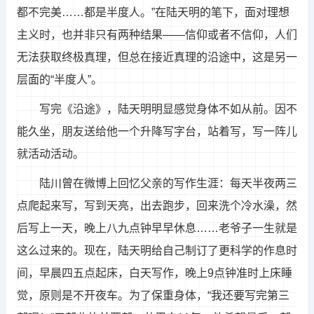
都不完美……都是半度人。”在陆天明的笔下，面对理想
主义时，也并非只有两种结果——信仰或者不信仰，人们
无法获取终极真理，但总在接近真理的沿途中，这是另一
层面的“半度人”。
写完《沿途》，陆天明明显感觉身体不如从前。因不
能久坐，朋友送给他一个升降写字台，站着写，写一阵儿
就活动活动。
陆川曾在微博上回忆父亲的写作生涯：每天半夜两三
点爬起来写，写到天亮，出去跑步，回来洗个冷水澡，然
后写上一天，晚上八九点钟早早休息……老爷子一生就是
这么过来的。现在，陆天明给自己制订了更科学的作息时
间，早晨四五点起床，白天写作，晚上9点钟准时上床睡
觉，原则是不开夜车。为了保重身体，“我还要写完第三