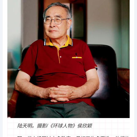
陆天明。摄影/《环球人物》侯欣颖