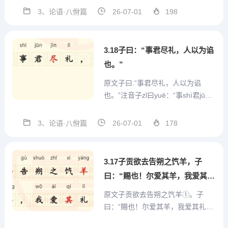
èn：“君jūn使shǐ臣chén，臣chén事
3、论语·八佾篇
26-07-01
198
shì君jūn，如rú之zhī何hé?”孔kǒng
子zǐ对duì曰yuē：“君...
3.18子曰：“事君尽礼，人以为谄
也。”
原文子曰.“事君尽礼，人以为谄
也。”注音子zǐ曰yuē：“事shì君jūn
尽jìn礼lǐ，人rén以yǐ为wéi谄chǎn也
yě。”翻译孔子说：“按照礼节去侍
3、论语·八佾篇
26-07-01
178
奉君主，别人却认为这是在讨好君
主哩。”评析孔子一生要求自己严格
按照周礼的规定事奉君...
3.17子贡欲去告朔之饩羊，子
曰：“赐也！尔爱其羊，我爱其
礼。”
原文子贡欲去告朔之饩羊①。子
曰：“賜也！尔爱其羊，我爱其礼。”
注音子zǐ贡gòng欲yù去qù告gào朔s