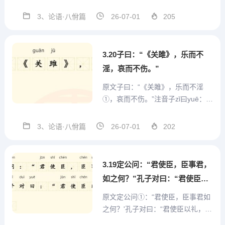
既往不咎。”
人以栗，曰：使民战栗。”子闻之，
曰：“成事不说，遂事不谏②，既往
3、论语·八佾篇
26-07-01
205
不咎。”注音哀āi公gōng问wèn社sh
è于yú宰zǎi我wǒ。宰zǎi我wǒ对duì
曰yuē：“夏xià...
3.20子曰：“《关雎》，乐而不
淫，哀而不伤。”
原文子曰：“《关雎》，乐而不淫
①，哀而不伤。”注音子zǐ曰yuē：
“《关guān雎jū》，乐lè而ér不bù淫
yín，哀āi而ér不bù伤shāng。”注释
3、论语·八佾篇
26-07-01
202
①《关雎》：《诗经》中的第一
篇。翻译孔子说：“《关雎》这首诗
快乐而不放荡，悲哀而不悲...
3.19定公问：“君使臣，臣事君，
如之何？”孔子对曰：“君使臣以
礼，臣事君以忠。”
原文定公问①：“君使臣，臣事君如
之何？'孔子对曰：“君使臣以礼，臣
事君以忠。”注音定dìng公gōng问w