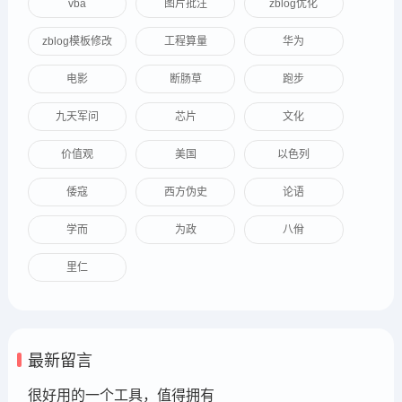
vba
图片批注
zblog优化
zblog模板修改
工程算量
华为
电影
断肠草
跑步
九天军问
芯片
文化
价值观
美国
以色列
倭寇
西方伪史
论语
学而
为政
八佾
里仁
最新留言
很好用的一个工具，值得拥有