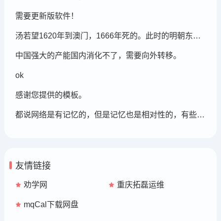
需要更新版软件！
汤若望1620年到澳门，1666年死的。此时的明朝东北地区已经被后金国成立了，在明朝灭亡的崇祯年间，汤若望还能和明朝天文学家一起到东北地区做这个制定历法的比赛，很强大啊。鹤岗，在今天的黑龙江省东部的鹤岗市
中国强大的产能国内消化不了，需要向外转移。
ok
感谢您提供的模板。
都说网络是有记忆的，但是记忆也是相对性的，有些记忆可能被屏蔽，也可能被遗忘。
友情链接
劝学网
重庆拓磊运维
mqCal下载网盘