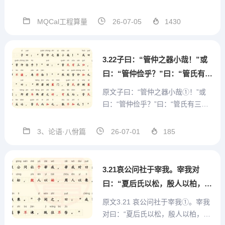
术群号支持，方便沟通MQCal工程
通用算量计算式V1.3.3.56 2026.07.
MQCal工程算量
26-07-05
1430
03本版本参数结构在模板中发生改
变，因此重开一贴发布。本版本 模
板设置...
3.22子曰：“管仲之器小哉！”或
曰：“管仲俭乎？”曰：“管氏有三
归，官事不摄，焉得俭？”“然则
原文子曰：“管仲之器小哉①！”或
管仲知礼乎？”曰：“邦君树塞
曰：“管仲俭乎？”曰：“管氏有三归
门，管氏亦树塞门；邦君为两君
②，官事不摄③，焉得俭？”“然则管
仲知礼乎？"曰：“邦君树塞门④，管
之好，有反坫。管氏亦有反坫，
3、论语·八佾篇
26-07-01
185
氏亦树塞门。邦君为两君之好，有
管氏而知礼，孰不知礼
反坫⑤，管氏亦有反坫。管氏而知
礼，孰不知礼？”注音子zǐ曰yuē：...
3.21哀公问社于宰我。宰我对
曰：“夏后氏以松，殷人以柏，周
人以栗，曰：使民战栗。”子闻
原文3.21 哀公问社于宰我①。宰我
之，曰：“成事不说，遂事不谏，
对曰：“夏后氏以松，殷人以柏，周