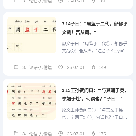
3、论语·八佾篇
26-07-01
181
shì问wèn。或huò曰yuē：“孰shú谓
wèi鄹zōu人rén之zhī子zǐ知zhī礼lǐ
乎...
3.14子曰：“周监于二代，郁郁乎
文哉！吾从周。”
原文子曰：“周监于二代①，郁郁乎
文哉②！吾从周。”注音子zǐ曰yuē：
“周zhōu监jiān于yú二èr代dài，郁yù
郁yù乎hū文wén哉zāi!吾wú从cóng
3、论语·八佾篇
26-07-01
149
周zhōu。”注释①监(jiàn)：通“鉴”，
借鉴。二代：指夏、商二代。②...
3.13王孙贾问曰：“‘与其媚于奥，
宁媚于灶’，何谓也？”子曰：“不
然，获罪于天，无所祷也。”
原文王孙贾问曰①：“与其媚于奥
②，宁媚于灶③，何谓也？”子曰：
“不然获罪于天，无所祷也。”注音王
wáng孙sūn贾jiǎ问wèn曰yuē：“‘与y
3、论语·八佾篇
26-07-01
175