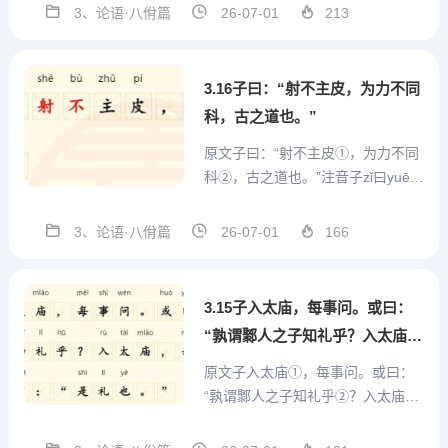
huò之zhī饩xì羊yáng，子zǐ曰yuē：
3、论语·八佾篇
26-07-01
213
“赐cì也yě!尔ěr爱ài其qí羊yáng，我
wǒ爱ài其qí礼lǐ。”注释(1)告...
3.16子曰：“射不主皮，为力不同
科，古之道也。”
原文子曰：“射不主皮①，为力不同
科②，古之道也。”注音子zǐ曰yuē：
“射shè不bù主zhǔ皮pí，为wèi力lì不
bù同tóng科kē，古gǔ之zhī道dào也
3、论语·八佾篇
26-07-01
166
yě。”注释①射不主皮：皮，代指箭
靶。古代箭靶叫“侯”，用布或皮做
成，中心画...
3.15子入太庙，每事问。或曰：
“孰谓鄹人之子知礼乎？入太庙，
每事问。”子闻之，曰：“是礼
原文子入太庙①，每事问。或曰：
也。”
“孰谓鄹人之子知礼乎②？入太庙，
每事问。”子闻之，曰：“是礼也。”
注音子zǐ入rù太tài庙miào，每měi事