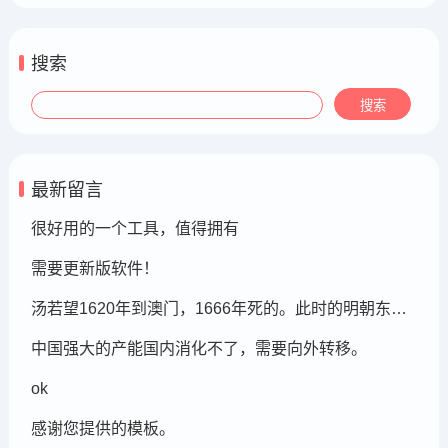
搜索
最新留言
很好用的一个工具，值得拥有
需要更新版软件！
汤若望1620年到澳门，1666年死的。此时的明朝东北地区已经被后金国成立了，在明朝灭亡的崇祯年间，汤若望还能和明朝天文学家一起到东北地区做这个制定历法的比赛，很强大啊。鹤岗，在今天的黑龙江省东部的鹤岗市
中国强大的产能国内消化不了，需要向外转移。
ok
感谢您提供的模板。