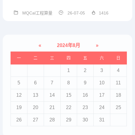
术群号支持，方便沟通MQCal工程
通用算量计算式V1.3.3.56 2026.07.
MQCal工程算量
26-07-05
1416
03本版本参数结构在模板中发生改
变，因此重开一贴发布。本版本 模
板设置...
«
2024年8月
»
一
二
三
四
五
六
日
1
2
3
4
5
6
7
8
9
10
11
12
13
14
15
16
17
18
19
20
21
22
23
24
25
26
27
28
29
30
31