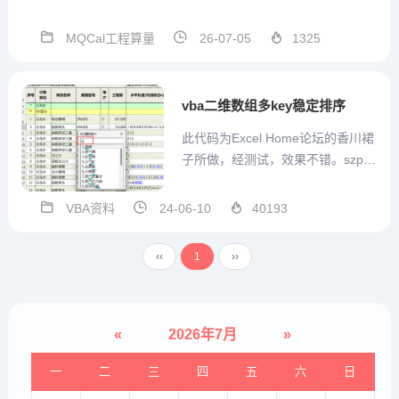
术群号支持，方便沟通MQCal工程
通用算量计算式V1.3.3.56 2026.07.
MQCal工程算量
26-07-05
1325
03本版本参数结构在模板中发生改
变，因此重开一贴发布。本版本 模
板设置...
vba二维数组多key稳定排序
此代码为Excel Home论坛的香川裙
子所做，经测试，效果不错。szpx
函数返回的是一个一维数组，下标
从1开始，里面记录的是原数组的
VBA资料
24-06-10
40193
行，直接调用即可。比如：如数据a
rr是100行，7列的数组，排序给brr
‹‹
1
››
=szpx(arr,0,1,2),...
«
2026年7月
»
一
二
三
四
五
六
日