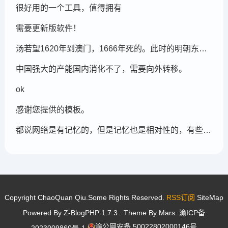
很好用的一个工具，值得拥有
需要更新版软件！
汤若望1620年到澳门，1666年死的。此时的明朝东北地区已经被后金国成立了，在明朝灭亡的崇祯年间，汤若望还能和明朝天文学家一起到东北地区做这个制定历法的比赛，很强大啊。鹤岗，在今天的黑龙江省东部的鹤岗市
中国强大的产能国内消化不了，需要向外转移。
ok
感谢您提供的模板。
都说网络是有记忆的，但是记忆也是相对性的，有些记忆可能被屏蔽，也可能被遗忘。
Copyright ChaoQuan Qiu.Some Rights Reserved.
RSS订阅
SiteMap
Powered By
Z-BlogPHP 1.7.3
. Theme By
Mars
.
渝ICP备
渝公网安备 50022802000146号