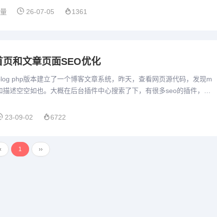
算量
26-07-05
1361
码首页和文章页面SEO优化
用zblog php版本建立了一个博客文章系统，昨天，查看网页源代码，发现m
词和描述空空如也。大概在后台插件中心搜索了下，有很多seo的插件，不
费，插件可不免费。虽然我有十几年不制作...
23-09-02
6722
‹
1
››