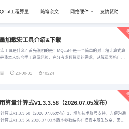
QCal工程算量
随笔杂文
网络硬件
友情赞助
置
算量加载宏工具介绍&下载
加载宏工具是什么？首先说明的是：MQcal不是一个简单的对工程计算式算
是我本人结合手工算量经验，充分考虑预算员的需求，从算量表格自己
输入、特殊标记、汇总统计、打印或打印为pdf、造价预估...
算量
23-08-31
48224
置
算量计算式V1.3.3.58（2026.07.05发布）
计算式V1.3.3.58（2026.07.05发布）1、增加技术群号支持，方便沟通
计算式V1.3.3.56 2026.07.03本版本参数结构在模板中发生改变，因此
 模板设置...