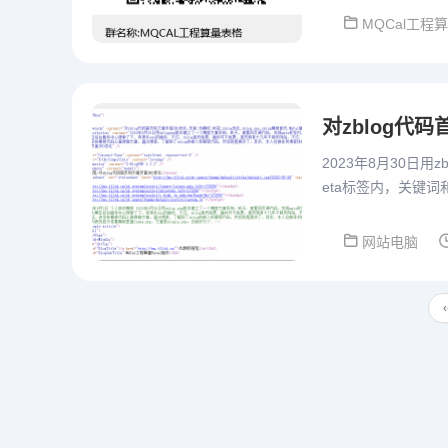
MQCal工程
对zblog代
2023年8月30日
eta标签内，关键
过，zblog虽然免
网站电脑
‹