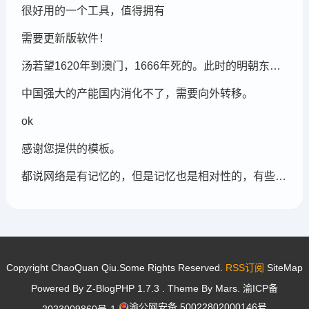
很好用的一个工具，值得拥有
需要更新版软件！
汤若望1620年到澳门，1666年死的。此时的明朝东北地区已经被后金国成立了，在明朝灭亡的崇祯年间，汤若望还能和明朝天文学家一起到东北地区做这个制定历法的比赛，很强大啊。鹤岗，在今天的黑龙江省东部的鹤岗市
中国强大的产能国内消化不了，需要向外转移。
ok
感谢您提供的模板。
都说网络是有记忆的，但是记忆也是相对性的，有些记忆可能被屏蔽，也可能被遗忘。
Copyright ChaoQuan Qiu.Some Rights Reserved.
RSS订阅
SiteMap
Powered By
Z-BlogPHP 1.7.3
. Theme By
Mars
.
渝ICP备
渝公网安备 50022802000146号