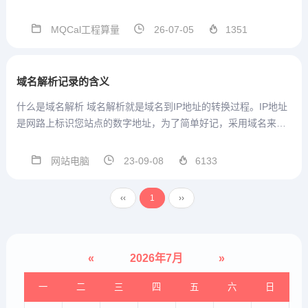
术群号支持，方便沟通MQCal工程
通用算量计算式V1.3.3.56 2026.07.
MQCal工程算量
26-07-05
1351
03本版本参数结构在模板中发生改
变，因此重开一贴发布。本版本 模
板设置...
域名解析记录的含义
什么是域名解析 域名解析就是域名到IP地址的转换过程。IP地址
是网路上标识您站点的数字地址，为了简单好记，采用域名来代
替IP地址标识站点地址。域名的解析工作由DNS服务器完成。 记
录类型的作用，说实在话，这么多年我只知道解析到ip地址需要
网站电脑
23-09-08
6133
A...
‹‹
1
››
«
2026年7月
»
一
二
三
四
五
六
日