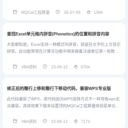
术群号支持，方便沟通MQCal工程
通用算量计算式V1.3.3.56 2026.07.
MQCal工程算量
26-07-05
1384
03本版本参数结构在模板中发生改
变，因此重开一贴发布。本版本 模
板设置...
查找Excel单元格内拼音(Phonetics)的位置和拼音内容
大家都知道，Excel支持一种模式叫拼音，就是在文字的上方显示
拼音。此功能常常在计算式功能中用来做备注或者记录一些数
据。当然，VBA是可以把这些数据读取出来的，当你不知此法，
你会很绝望。这里，提供了将单元格内拼音读取出来的方法，代
VBA资料
23-09-12
6704
码如下：S...
修正后的整行上移和整行下移动代码，兼容WPS专业版
此代码兼容了WPS，原代码因为WPS选择方式不一样导致wps无
法兼容。具体效果下载本站置顶的MQCal工程算量体验菜单功
能：行上移、行下移功能。Sub RowUP() '行上移 修正2023年8
月9日 On Error...
VBA资料
23-09-12
7172