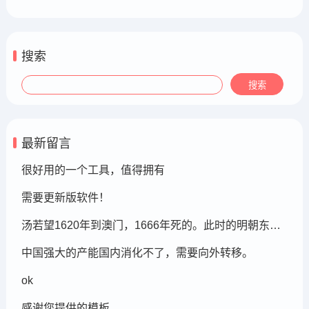
搜索
最新留言
很好用的一个工具，值得拥有
需要更新版软件！
汤若望1620年到澳门，1666年死的。此时的明朝东北地区已经被后金国成立了，在明朝灭亡的崇祯年间，汤若望还能和明朝天文学家一起到东北地区做这个制定历法的比赛，很强大啊。鹤岗，在今天的黑龙江省东部的鹤岗市
中国强大的产能国内消化不了，需要向外转移。
ok
感谢您提供的模板。