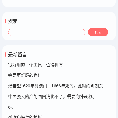
搜索
最新留言
很好用的一个工具，值得拥有
需要更新版软件！
汤若望1620年到澳门，1666年死的。此时的明朝东北地区已经被后金国成立了，在明朝灭亡的崇祯年间，汤若望还能和明朝天文学家一起到东北地区做这个制定历法的比赛，很强大啊。鹤岗，在今天的黑龙江省东部的鹤岗市
中国强大的产能国内消化不了，需要向外转移。
ok
感谢您提供的模板。