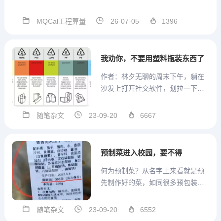
术群号支持，方便沟通MQCal工程
通用算量计算式V1.3.3.56 2026.07.
MQCal工程算量
26-07-05
1396
03本版本参数结构在模板中发生改
变，因此重开一贴发布。本版本 模
板设置...
我劝你，不要用塑料瓶装东西了
作者：林夕无聊的周末下午，躺在
沙发上打开社交软件，划拉一下，
发现爸妈最喜欢的省钱博主，又又
又更新了，塑料瓶的十种妙用，听
随笔杂文
23-09-20
6667
起来还挺绿色环保，主要是穷鬼友
好。果然，回到家里的厨房，发现
喝完的大桶矿泉水瓶，都被老妈洗
预制菜进入校园，要不得
干净，装上了花生、大米和红
何为预制菜？从名字上来看就是预
豆，...
先制作好的菜，如同很多预包装食
品一样，可以开袋食用。预制菜也
属于预包装食品的一种，只不过，
随笔杂文
23-09-20
6552
预制菜涉足的是我们餐食中的菜