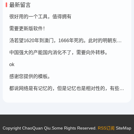
最新留言
很好用的一个工具，值得拥有
需要更新版软件！
汤若望1620年到澳门，1666年死的。此时的明朝东北地区已经被后金国成立了，在明朝灭亡的崇祯年间，汤若望还能和明朝天文学家一起到东北地区做这个制定历法的比赛，很强大啊。鹤岗，在今天的黑龙江省东部的鹤岗市
中国强大的产能国内消化不了，需要向外转移。
ok
感谢您提供的模板。
都说网络是有记忆的，但是记忆也是相对性的，有些记忆可能被屏蔽，也可能被遗忘。
Copyright ChaoQuan Qiu.Some Rights Reserved.
RSS订阅
SiteMap