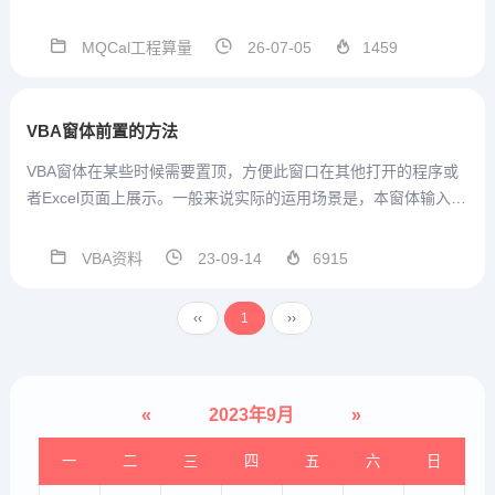
术群号支持，方便沟通MQCal工程
通用算量计算式V1.3.3.56 2026.07.
MQCal工程算量
26-07-05
1459
03本版本参数结构在模板中发生改
变，因此重开一贴发布。本版本 模
板设置...
VBA窗体前置的方法
VBA窗体在某些时候需要置顶，方便此窗口在其他打开的程序或
者Excel页面上展示。一般来说实际的运用场景是，本窗体输入需
要在其他页面上查看数据，此时，窗体需要置顶。在VBE窗体模
块相应的窗体中输入下面的代码即可实现。窗体置顶全部代码#I
VBA资料
23-09-14
6915
f...
‹‹
1
››
«
2023年9月
»
一
二
三
四
五
六
日